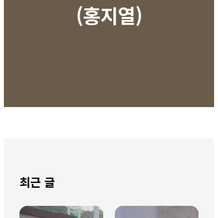
(홍지열)
최근 글