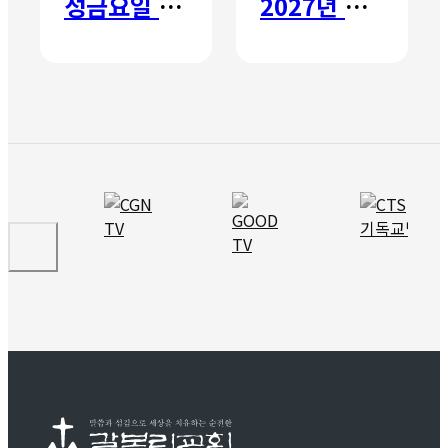
성금요일 칸타타
2027년 갈보리 어학원 유치부 신입생 모집