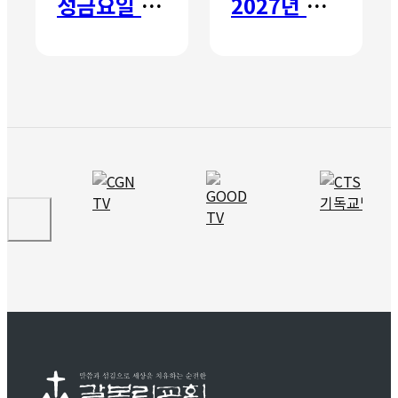
성금요일 칸타타
2027년 갈보리 어학원 유치부 신입생 모집