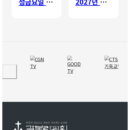
성금요일 칸타타
2027년 갈보리 어학원 유치부 신입생 모집