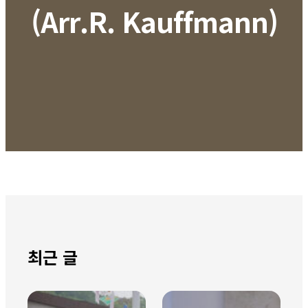
(Arr.R. Kauffmann)
최근 글