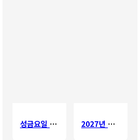
성금요일 칸타타
2027년 갈보리 어학원 유치부 신입생 모집