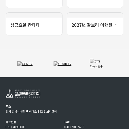
성금요일 칸타타
2027년 갈보리 어학원 유치부 신입생 모집
주소
경기 성남시 분당구 이매로 132 갈보리교회
대표번호
FAX
031) 789-8800
031) 701-7400