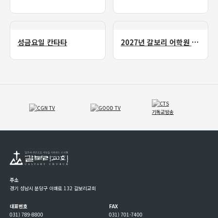
성금요일 칸타타
2027년 갈보리 어학원 유치부 신입생 모집
주소
경기 성남시 분당구 이매로 132 갈보리교회
대표번호
FAX
031) 789-8800
031) 701-7400