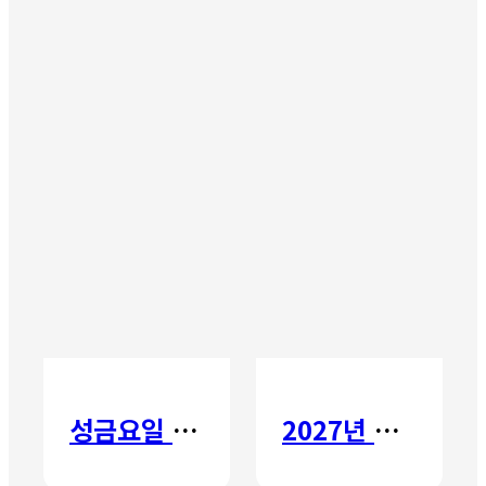
성금요일 칸타타
2027년 갈보리 어학원 유치부 신입생 모집