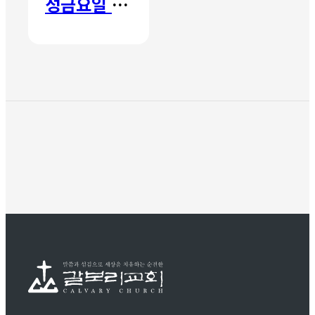
성금요일 칸타타