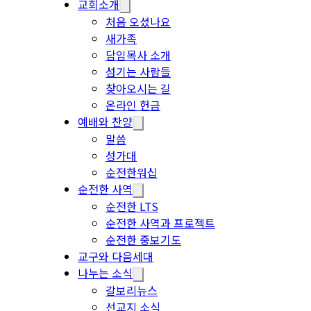
교회소개
처음 오셨나요
새가족
담임목사 소개
섬기는 사람들
찾아오시는 길
온라인 헌금
예배와 찬양
말씀
성가대
순전한워십
순전한 사역
순전한 LTS
순전한 사역과 프로젝트
순전한 중보기도
교구와 다음세대
나누는 소식
갈보리뉴스
선교지 소식