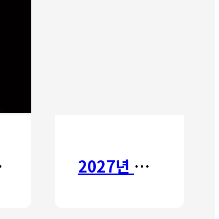
타타
2027년 갈보리 어학원 유치부 신입생 모집