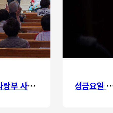
사랑부 사랑주일
성금요일 칸