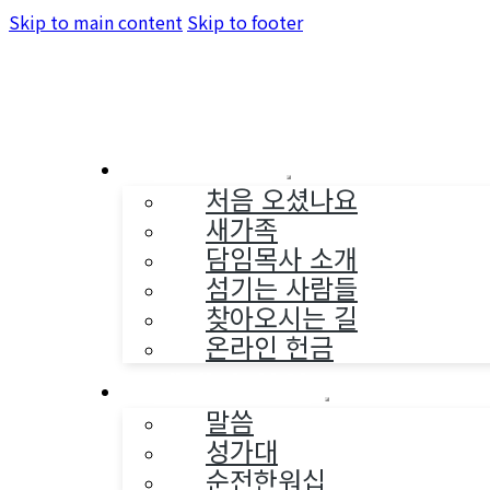
Skip to main content
Skip to footer
교회소개
처음 오셨나요
새가족
담임목사 소개
섬기는 사람들
찾아오시는 길
온라인 헌금
예배와 찬양
말씀
성가대
순전한워십