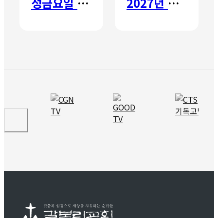
성금요일 칸타타
2027년 갈보리 어학원 유치부 신입생 모집