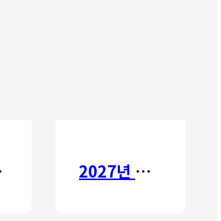
타타
2027년 갈보리 어학원 유치부 신입생 모집