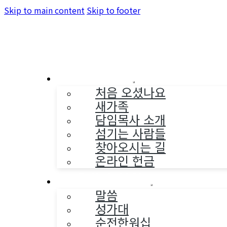
Skip to main content
Skip to footer
교회소개
처음 오셨나요
새가족
담임목사 소개
섬기는 사람들
찾아오시는 길
온라인 헌금
예배와 찬양
말씀
성가대
순전한워십