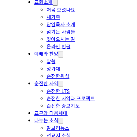
교회소개
처음 오셨나요
새가족
담임목사 소개
섬기는 사람들
찾아오시는 길
온라인 헌금
예배와 찬양
말씀
성가대
순전한워십
순전한 사역
순전한 LTS
순전한 사역과 프로젝트
순전한 중보기도
교구와 다음세대
나누는 소식
갈보리뉴스
선교지 소식