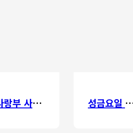
사랑부 사랑주일
성금요일 칸