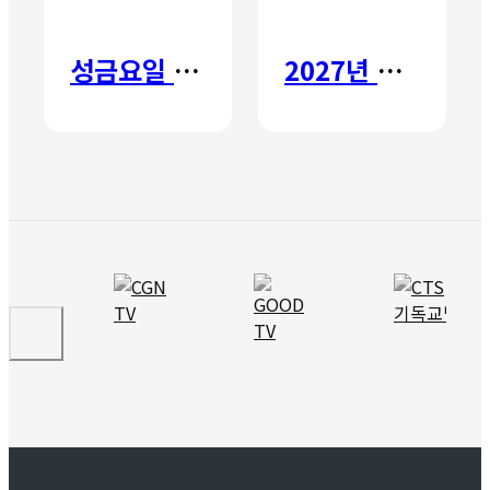
성금요일 칸타타
2027년 갈보리 어학원 유치부 신입생 모집