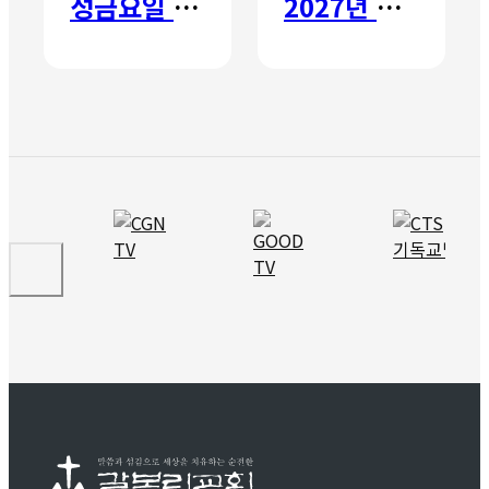
성금요일 칸타타
2027년 갈보리 어학원 유치부 신입생 모집