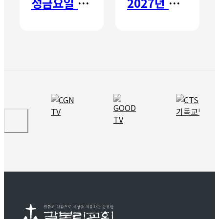
성금요일 칸타타
2027년 갈보리 어학원 유치부 신입생 모집