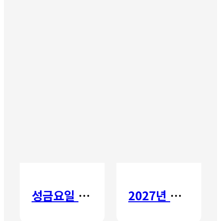
성금요일 칸타타
2027년 갈보리 어학원 유치부 신입생 모집