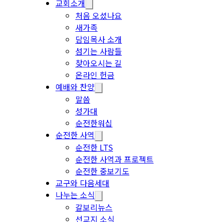
교회소개
처음 오셨나요
새가족
담임목사 소개
섬기는 사람들
찾아오시는 길
온라인 헌금
예배와 찬양
말씀
성가대
순전한워십
순전한 사역
순전한 LTS
순전한 사역과 프로젝트
순전한 중보기도
교구와 다음세대
나누는 소식
갈보리뉴스
선교지 소식