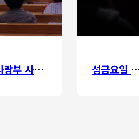
사랑부 사랑주일
성금요일 칸