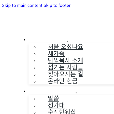
Skip to main content
Skip to footer
교회소개
처음 오셨나요
새가족
담임목사 소개
섬기는 사람들
찾아오시는 길
온라인 헌금
예배와 찬양
말씀
성가대
순전한워십