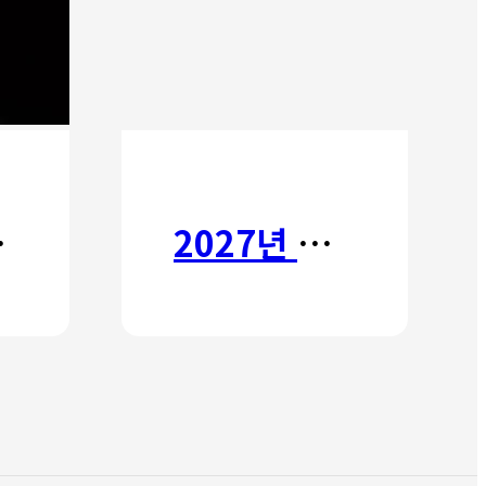
타타
2027년 갈보리 어학원 유치부 신입생 모집