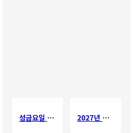
성금요일 칸타타
2027년 갈보리 어학원 유치부 신입생 모집