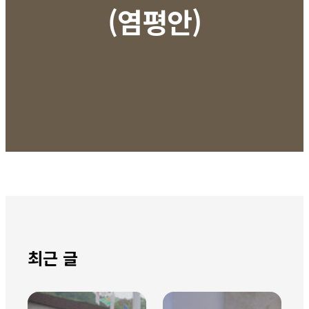
(염평안)
최근 글