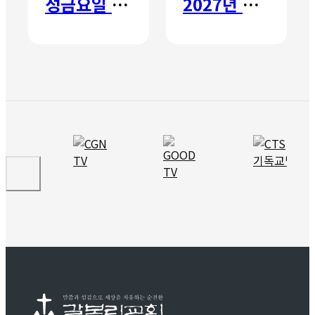
성금요일 칸타타
2027년 갈보리 어학원 유치부 신입생 모집