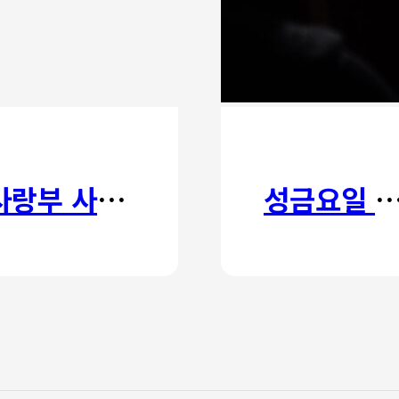
사랑부 사랑주일
성금요일 칸