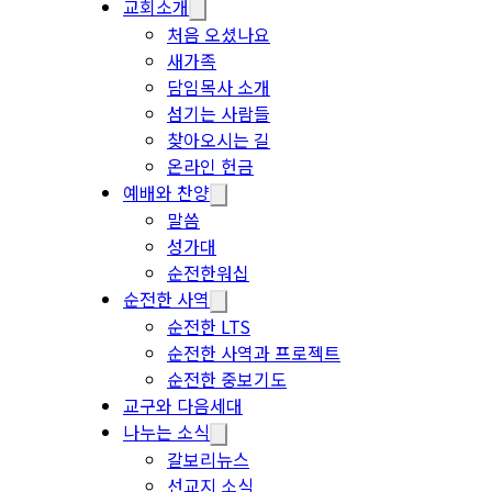
교회소개
처음 오셨나요
새가족
담임목사 소개
섬기는 사람들
찾아오시는 길
온라인 헌금
예배와 찬양
말씀
성가대
순전한워십
순전한 사역
순전한 LTS
순전한 사역과 프로젝트
순전한 중보기도
교구와 다음세대
나누는 소식
갈보리뉴스
선교지 소식