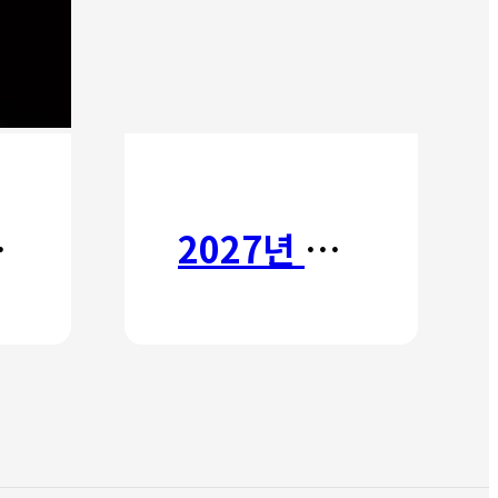
타타
2027년 갈보리 어학원 유치부 신입생 모집