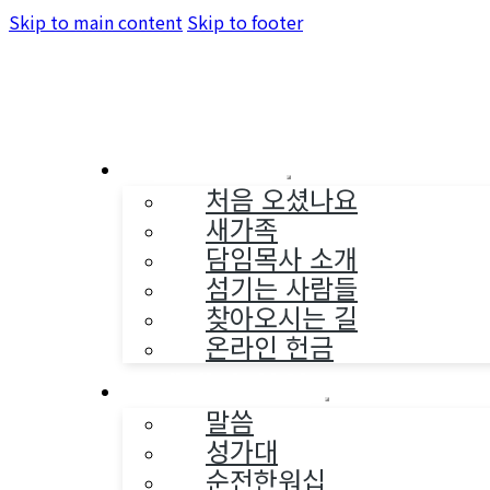
Skip to main content
Skip to footer
교회소개
처음 오셨나요
새가족
담임목사 소개
섬기는 사람들
찾아오시는 길
온라인 헌금
예배와 찬양
말씀
성가대
순전한워십