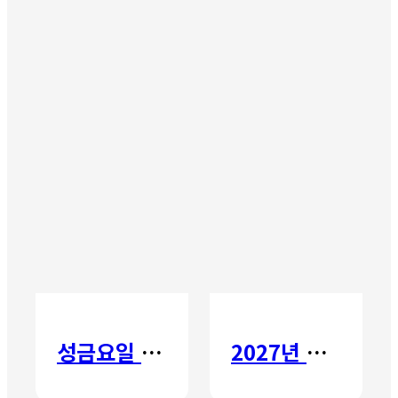
성금요일 칸타타
2027년 갈보리 어학원 유치부 신입생 모집