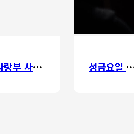
사랑부 사랑주일
성금요일 칸