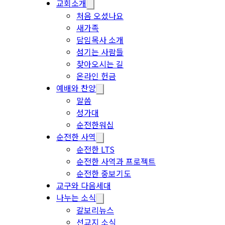
교회소개
처음 오셨나요
새가족
담임목사 소개
섬기는 사람들
찾아오시는 길
온라인 헌금
예배와 찬양
말씀
성가대
순전한워십
순전한 사역
순전한 LTS
순전한 사역과 프로젝트
순전한 중보기도
교구와 다음세대
나누는 소식
갈보리뉴스
선교지 소식