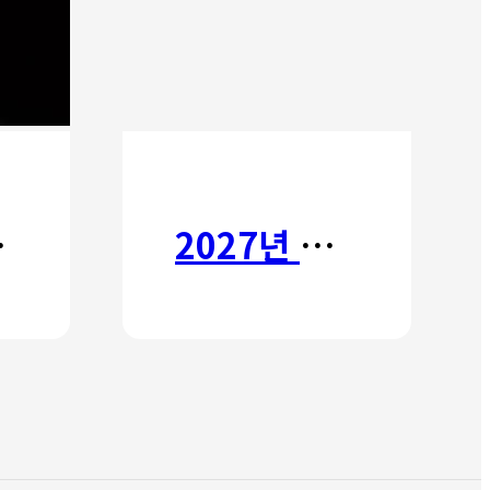
타타
2027년 갈보리 어학원 유치부 신입생 모집