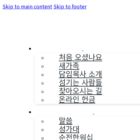
Skip to main content
Skip to footer
교회소개
처음 오셨나요
새가족
담임목사 소개
섬기는 사람들
찾아오시는 길
온라인 헌금
예배와 찬양
말씀
성가대
순전한워십