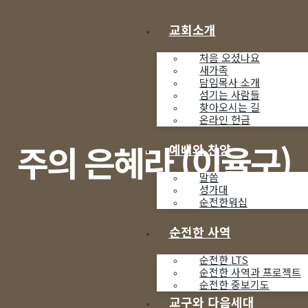
교회소개
처음 오셨나요
새가족
담임목사 소개
섬기는 사람들
찾아오시는 길
온라인 헌금
주의 은혜라 (이율구)
예배와 찬양
말씀
성가대
순전한워십
순전한 사역
순전한 LTS
순전한 사역과 프로젝트
순전한 중보기도
교구와 다음세대