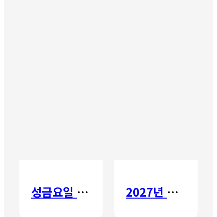
성금요일 칸타타
2027년 갈보리 어학원 유치부 신입생 모집