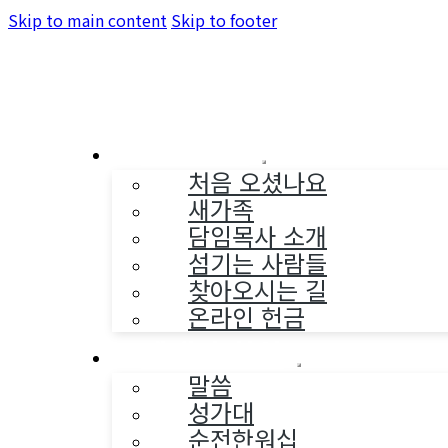
Skip to main content
Skip to footer
교회소개
처음 오셨나요
새가족
담임목사 소개
섬기는 사람들
찾아오시는 길
온라인 헌금
예배와 찬양
말씀
성가대
순전한워십