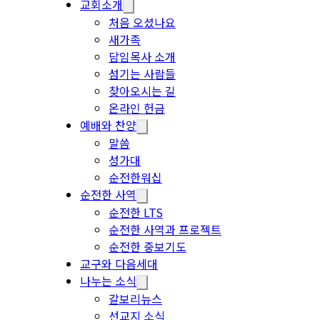
교회소개
처음 오셨나요
새가족
담임목사 소개
섬기는 사람들
찾아오시는 길
온라인 헌금
예배와 찬양
말씀
성가대
순전한워십
순전한 사역
순전한 LTS
순전한 사역과 프로젝트
순전한 중보기도
교구와 다음세대
나누는 소식
갈보리뉴스
선교지 소식