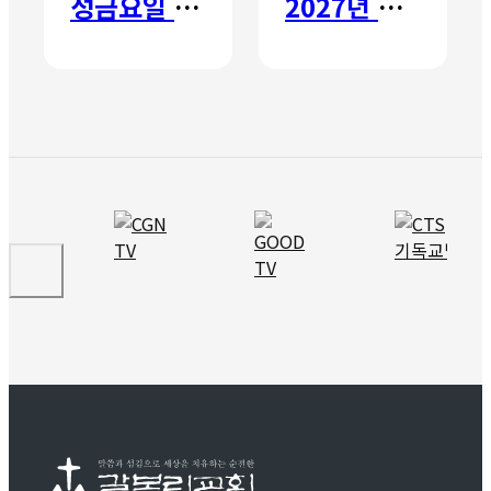
성금요일 칸타타
2027년 갈보리 어학원 유치부 신입생 모집