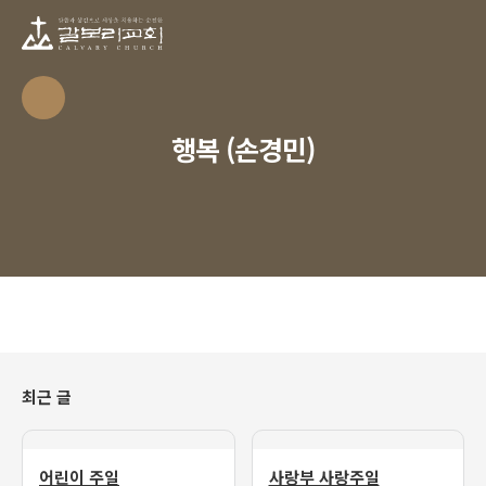
행복 (손경민)
최근 글
어린이 주일
사랑부 사랑주일