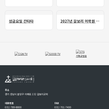
성금요일 칸타타
2027년 갈보리 어학원 유치부 신입생 모집
주소
경기 성남시 분당구 이매로 132 갈보리교회
대표번호
FAX
031) 789-8800
031) 701-7400