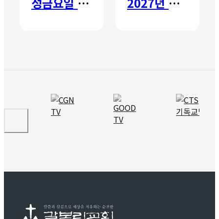
성금요일 칸타타
2027년 갈보리 어학원 유치부 신입생 모집