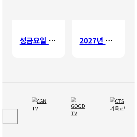
성금요일 칸타타
2027년 갈보리 어학원 유치부 신입생 모집