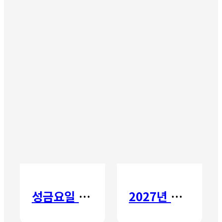
성금요일 칸타타
2027년 갈보리 어학원 유치부 신입생 모집