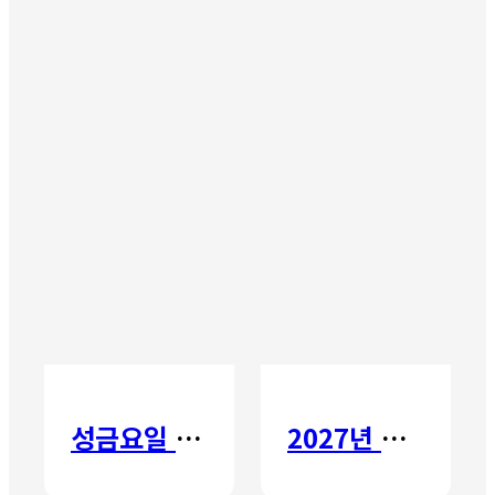
성금요일 칸타타
2027년 갈보리 어학원 유치부 신입생 모집