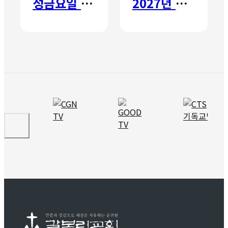
성금요일 칸타타
2027년 갈보리 어학원 유치부 신입생 모집