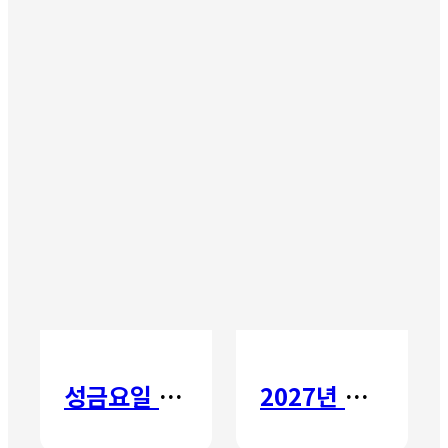
성금요일 칸타타
2027년 갈보리 어학원 유치부 신입생 모집