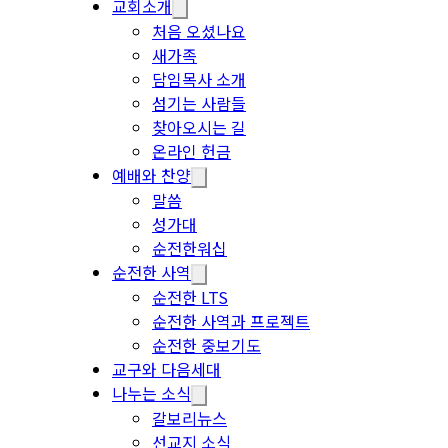
교회소개
처음 오셨나요
새가족
담임목사 소개
섬기는 사람들
찾아오시는 길
온라인 헌금
예배와 찬양
말씀
성가대
순전한워십
순전한 사역
순전한 LTS
순전한 사역과 프로젝트
순전한 중보기도
교구와 다음세대
나누는 소식
갈보리뉴스
선교지 소식