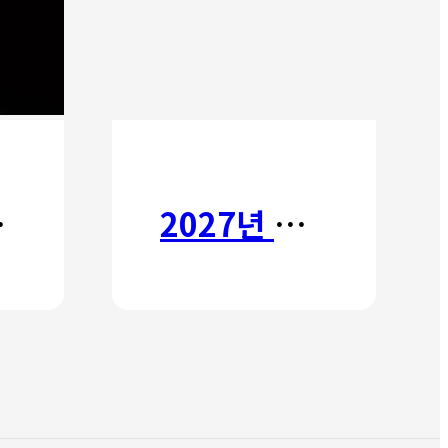
타타
2027년 갈보리 어학원 유치부 신입생 모집