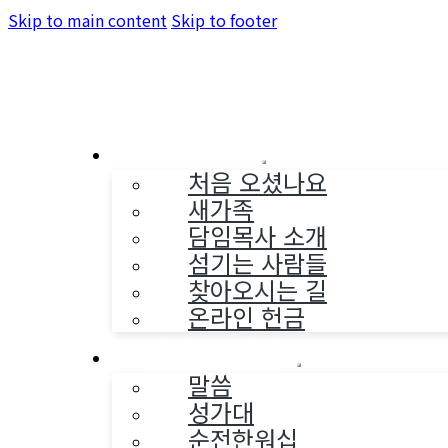
Skip to main content
Skip to footer
교회소개
처음 오셨나요
새가족
담임목사 소개
섬기는 사람들
찾아오시는 길
온라인 헌금
예배와 찬양
말씀
성가대
순전한워십