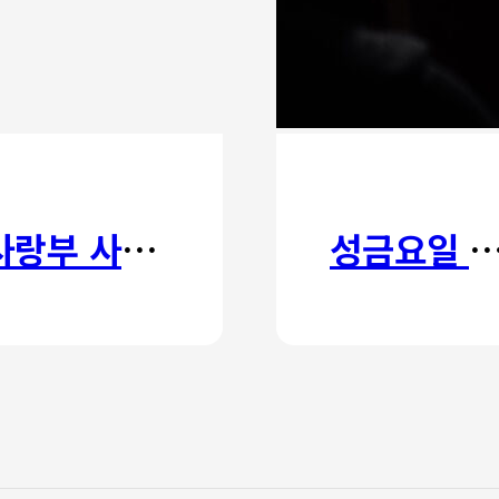
사랑부 사랑주일
성금요일 칸