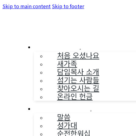
Skip to main content
Skip to footer
교회소개
처음 오셨나요
새가족
담임목사 소개
섬기는 사람들
찾아오시는 길
온라인 헌금
예배와 찬양
말씀
성가대
순전한워십