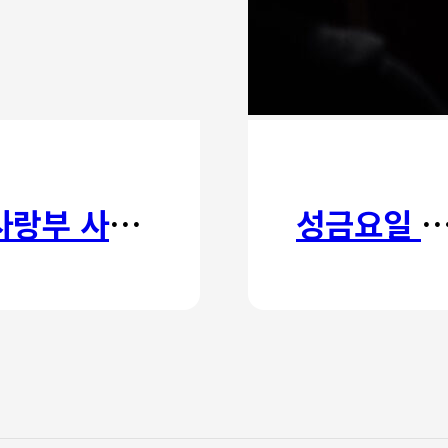
사랑부 사랑주일
성금요일 칸