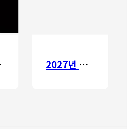
타타
2027년 갈보리 어학원 유치부 신입생 모집