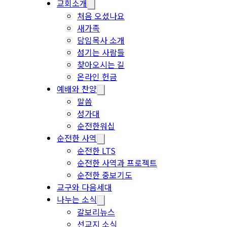
교회소개
처음 오셨나요
새가족
담임목사 소개
섬기는 사람들
찾아오시는 길
온라인 헌금
예배와 찬양
말씀
성가대
순전한워십
순전한 사역
순전한 LTS
순전한 사역과 프로젝트
순전한 중보기도
교구와 다음세대
나누는 소식
갈보리뉴스
선교지 소식