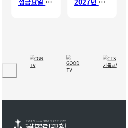
성금요일 칸타타
2027년 갈보리 어학원 유치부 신입생 모집