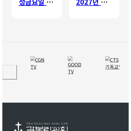
성금요일 칸타타
2027년 갈보리 어학원 유치부 신입생 모집