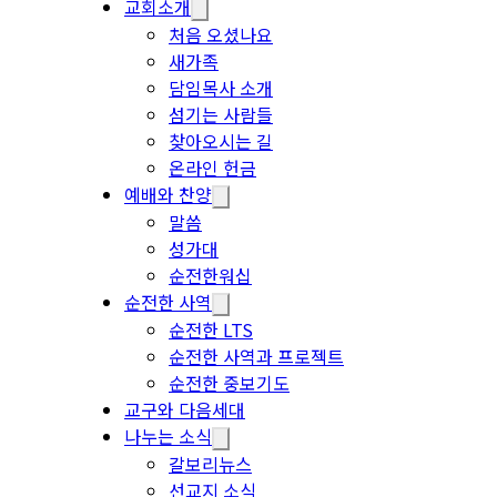
교회소개
처음 오셨나요
새가족
담임목사 소개
섬기는 사람들
찾아오시는 길
온라인 헌금
예배와 찬양
말씀
성가대
순전한워십
순전한 사역
순전한 LTS
순전한 사역과 프로젝트
순전한 중보기도
교구와 다음세대
나누는 소식
갈보리뉴스
선교지 소식