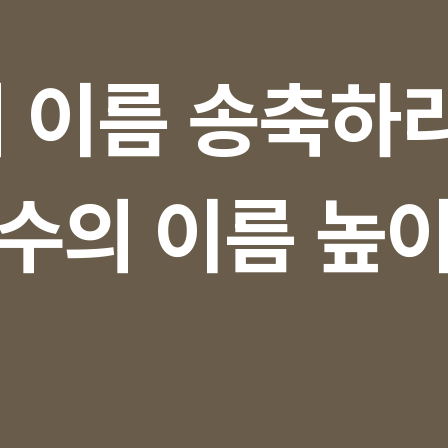
 이름 송축하리
수의 이름 높