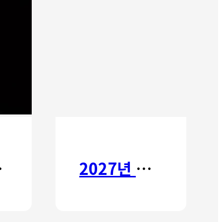
타타
2027년 갈보리 어학원 유치부 신입생 모집