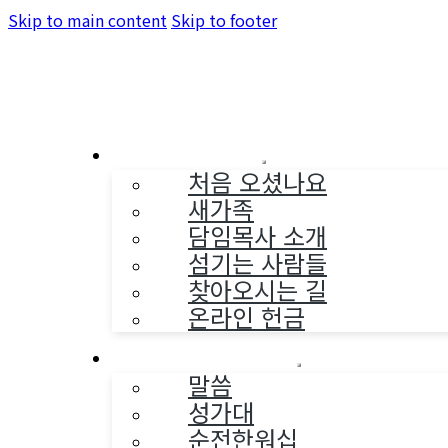
Skip to main content
Skip to footer
교회소개
처음 오셨나요
새가족
담임목사 소개
섬기는 사람들
찾아오시는 길
온라인 헌금
예배와 찬양
말씀
성가대
순전한워십