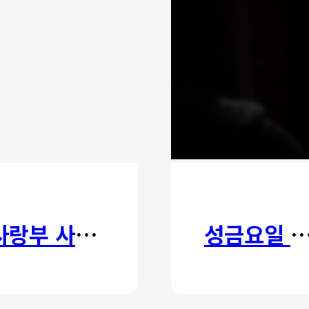
사랑부 사랑주일
성금요일 칸