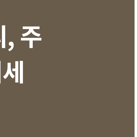
, 주
이세