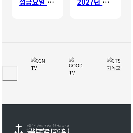
성금요일 칸타타
2027년 갈보리 어학원 유치부 신입생 모집