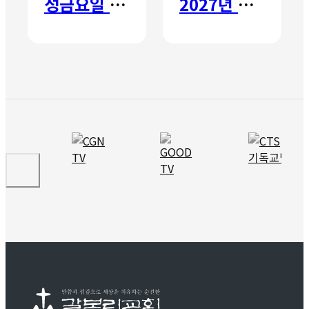
성금요일 칸타타
2027년 갈보리 어학원 유치부 신입생 모집