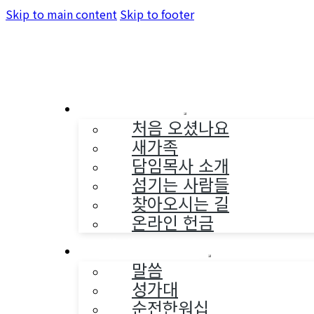
Skip to main content
Skip to footer
교회소개
처음 오셨나요
새가족
담임목사 소개
섬기는 사람들
찾아오시는 길
온라인 헌금
예배와 찬양
말씀
성가대
순전한워십