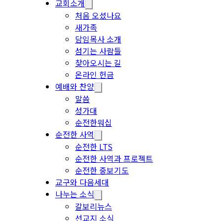
교회소개
처음 오셨나요
새가족
담임목사 소개
섬기는 사람들
찾아오시는 길
온라인 헌금
예배와 찬양
말씀
성가대
순전한워십
순전한 사역
순전한 LTS
순전한 사역과 프로젝트
순전한 중보기도
교구와 다음세대
나누는 소식
갈보리뉴스
선교지 소식