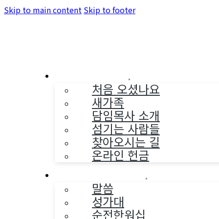
Skip to main content
Skip to footer
교회소개
처음 오셨나요
새가족
담임목사 소개
섬기는 사람들
찾아오시는 길
온라인 헌금
예배와 찬양
말씀
성가대
순전한워십