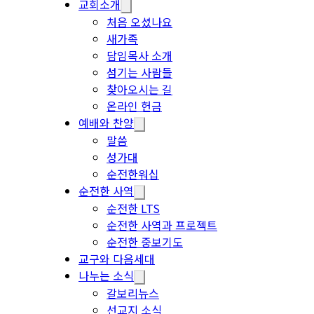
교회소개
처음 오셨나요
새가족
담임목사 소개
섬기는 사람들
찾아오시는 길
온라인 헌금
예배와 찬양
말씀
성가대
순전한워십
순전한 사역
순전한 LTS
순전한 사역과 프로젝트
순전한 중보기도
교구와 다음세대
나누는 소식
갈보리뉴스
선교지 소식