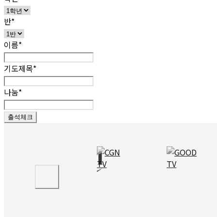
반*
이름*
기도제목*
나눔*
출석체크