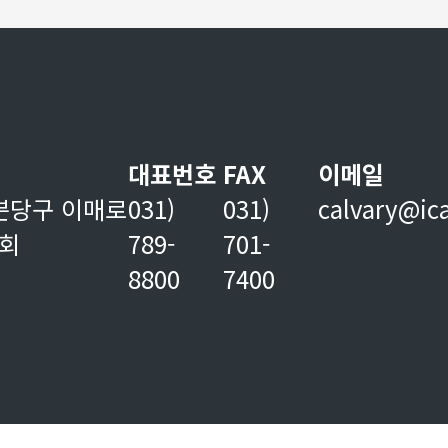
대표번호
FAX
이메일
분당구 이매로
031)
031)
calvary@ic
교회
789-
701-
8800
7400