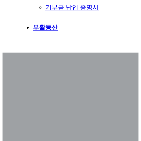
기부금 납입 증명서
부활동산
김재열 목사 (탈북민