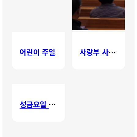
어린이 주일
사랑부 사랑주일
성금요일 칸타타