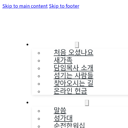
Skip to main content
Skip to footer
교회소개
처음 오셨나요
새가족
담임목사 소개
섬기는 사람들
찾아오시는 길
온라인 헌금
예배와 찬양
말씀
성가대
순전한워십