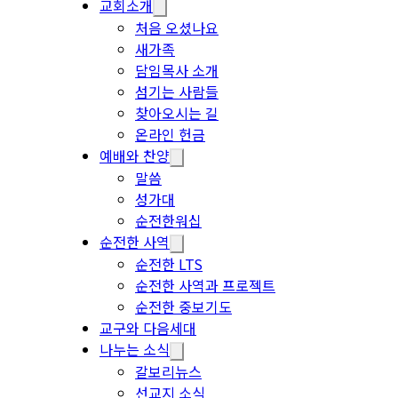
교회소개
처음 오셨나요
새가족
담임목사 소개
섬기는 사람들
찾아오시는 길
온라인 헌금
예배와 찬양
말씀
성가대
순전한워십
순전한 사역
순전한 LTS
순전한 사역과 프로젝트
순전한 중보기도
교구와 다음세대
나누는 소식
갈보리뉴스
선교지 소식