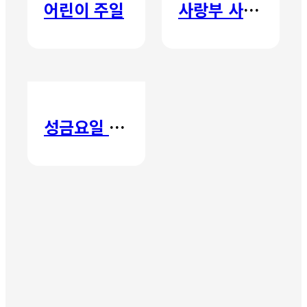
어린이 주일
사랑부 사랑주일
성금요일 칸타타