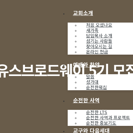
교회소개
처음 오셨나요
새가족
담임목사 소개
섬기는 사람들
찾아오시는 길
온라인 헌금
유스브로드웨이 5기 모
예배와 찬양
말씀
성가대
순전한워십
순전한 사역
순전한 LTS
순전한 사역과 프로젝트
순전한 중보기도
교구와 다음세대