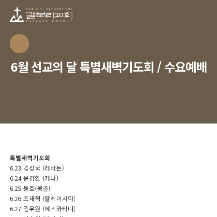
6월 선교의 달 특별새벽기도회 / 수요예배
특별새벽기도회
6.23 김성국 (레바논)
6.24 윤경환 (케냐)
6.25 뭉흐(몽골)
6.26 조재혁 (말레이시아)
6.27 김우원 (에스와티니)