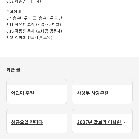
6.28 하손열 (바라카)
수요예배
6.4 송솔나무 대표 (송솔나무 재단)
6.11 장우정 교장 (남북사랑학교)
6.18 강동진 목사 (보나콤 공동체)
6.25 이영희 전도사(전도왕)
최근 글
어린이 주일
사랑부 사랑주일
성금요일 칸타타
2027년 갈보리 어학원 유치부 신입생 모집