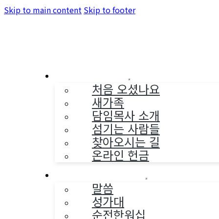
Skip to main content
Skip to footer
교회소개
처음 오셨나요
새가족
담임목사 소개
섬기는 사람들
찾아오시는 길
온라인 헌금
예배와 찬양
말씀
성가대
순전한워십