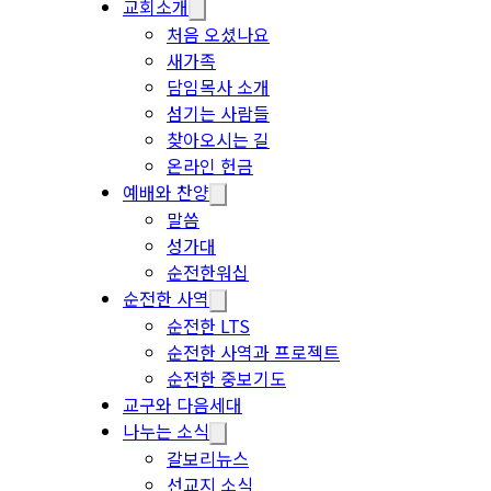
교회소개
처음 오셨나요
새가족
담임목사 소개
섬기는 사람들
찾아오시는 길
온라인 헌금
예배와 찬양
말씀
성가대
순전한워십
순전한 사역
순전한 LTS
순전한 사역과 프로젝트
순전한 중보기도
교구와 다음세대
나누는 소식
갈보리뉴스
선교지 소식