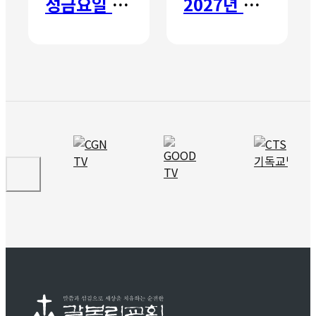
성금요일 칸타타
2027년 갈보리 어학원 유치부 신입생 모집