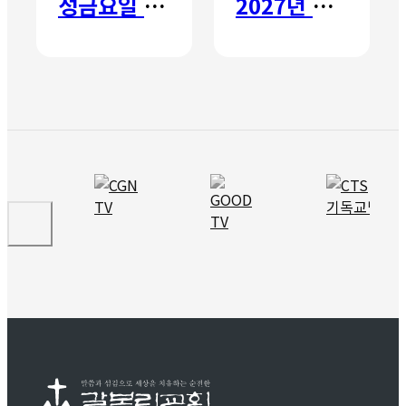
성금요일 칸타타
2027년 갈보리 어학원 유치부 신입생 모집